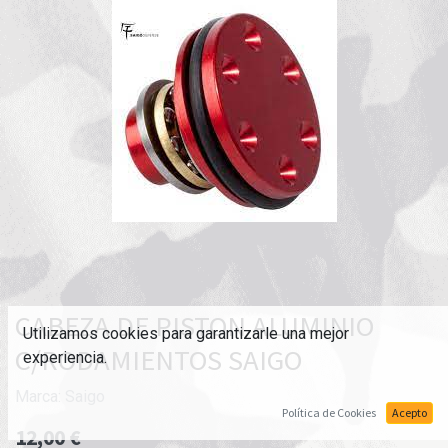
CABEZA DE PISTON ALUMINIO
Utilizamos cookies para garantizarle una mejor
C/RODAMIENTOS SAIGO
experiencia.
Marca:
Saigo
Política de Cookies
Acepto
12,00
€