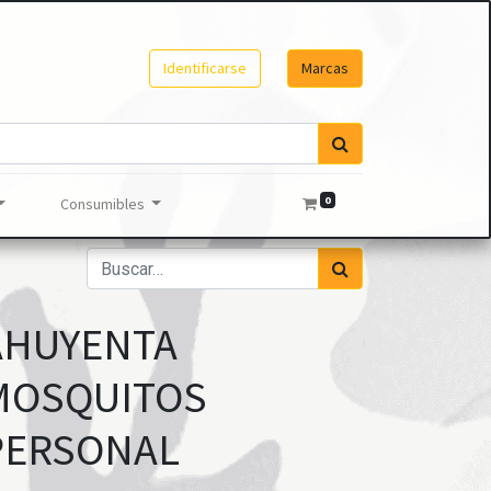
Identificarse
Marcas
0
Consumibles
AHUYENTA
MOSQUITOS
PERSONAL