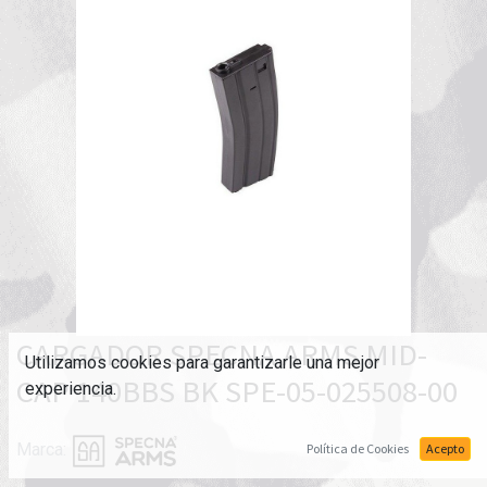
CARGADOR SPECNA ARMS MID-
Utilizamos cookies para garantizarle una mejor
CAP 140BBS BK SPE-05-025508-00
experiencia.
Marca:
Política de Cookies
Acepto