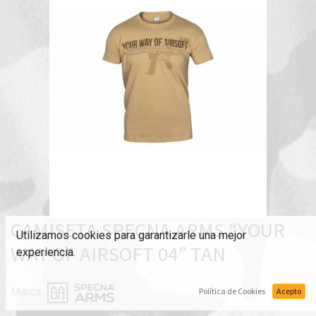
CAMISETA SPECNA ARMS “YOUR
Utilizamos cookies para garantizarle una mejor
WAY OF AIRSOFT 04” TAN
experiencia.
Marca:
Política de Cookies
Acepto