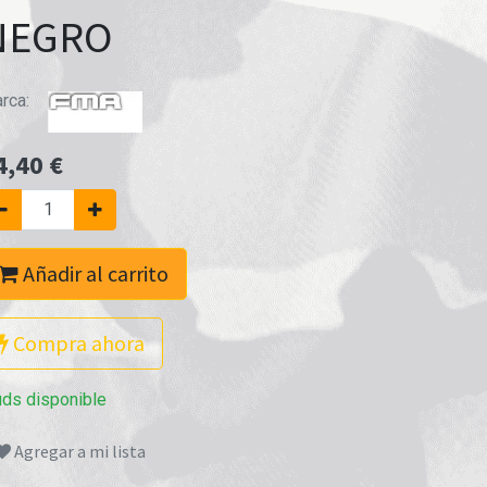
NEGRO
rca:
4,40
€
Añadir al carrito
Compra ahora
uds disponible
Agregar a mi lista