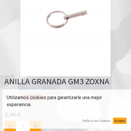
ANILLA GRANADA GM3 ZOXNA
Marca:
Utilizamos cookies para garantizarle una mejor
experiencia.
3,40
€
Política de Cookies
Acepto