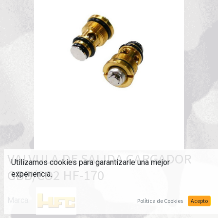
VALVULA DE SALIDA CARGADOR
Utilizamos cookies para garantizarle una mejor
GBB/CO2 HF-170
experiencia.
Marca:
Política de Cookies
Acepto