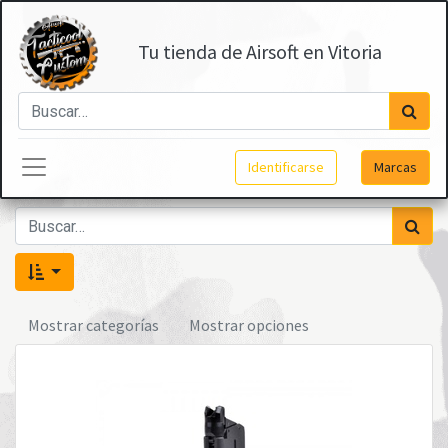
Tu tienda de Airsoft en Vitoria
Identificarse
Marcas
Mostrar categorías
Mostrar opciones