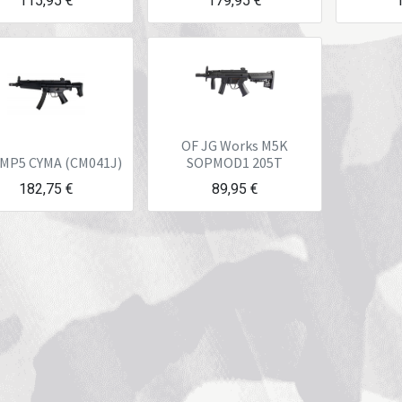
115,95
€
179,95
€
OF JG Works M5K
MP5 CYMA (CM041J)
SOPMOD1 205T
182,75
€
89,95
€