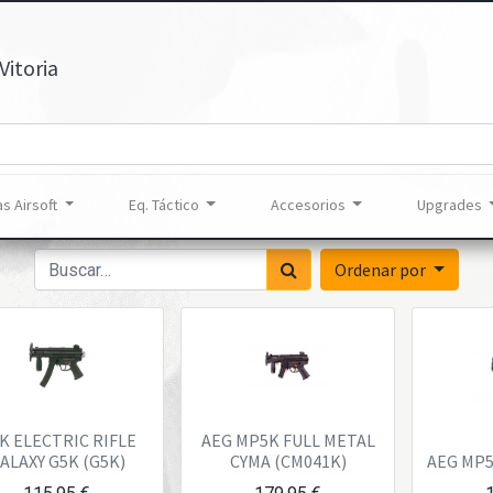
Vitoria
s Airsoft
Eq. Táctico
Accesorios
Upgrades
Ordenar por
K ELECTRIC RIFLE
AEG MP5K FULL METAL
ALAXY G5K (G5K)
CYMA (CM041K)
AEG MP5