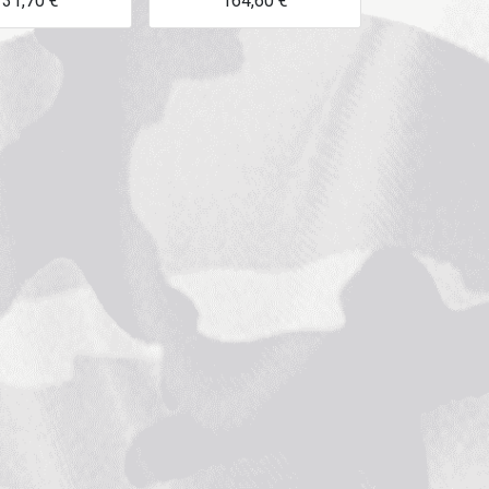
131,70
€
164,60
€