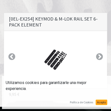
[0EL-EX254] KEYMOD & M-LOK RAIL SET 6-
PACK ELEMENT
Anterior
Siguie
Utilizamos cookies para garantizarle una mejor
experiencia.
9,95
€
Política de Cookies
Acepto