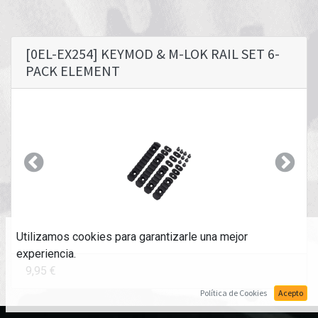
[0EL-EX254] KEYMOD & M-LOK RAIL SET 6-
PACK ELEMENT
Anterior
Siguie
Utilizamos cookies para garantizarle una mejor
experiencia.
9,95
€
Política de Cookies
Acepto