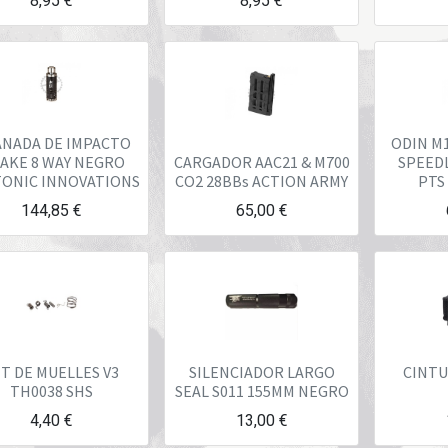
8,95
€
8,95
€
NADA DE IMPACTO
ODIN M
AKE 8 WAY NEGRO
CARGADOR AAC21 & M700
SPEED
ONIC INNOVATIONS
CO2 28BBs ACTION ARMY
PTS
144,85
€
65,00
€
T DE MUELLES V3
SILENCIADOR LARGO
CINTU
TH0038 SHS
SEAL S011 155MM NEGRO
4,40
€
13,00
€