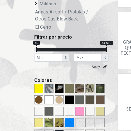
Militaria
Armas Airsoft / Pistolas /
Otros Gas Blow Back
El Cerro
Filtrar por precio
GRA
€0
€4 590
QU
TECT
€
€
Colores
SE