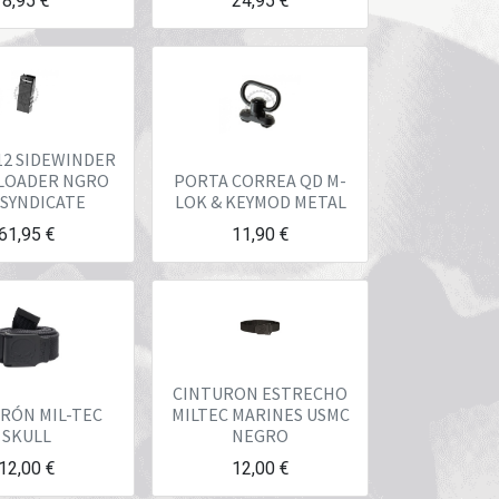
8,95
€
24,95
€
12 SIDEWINDER
LOADER NGRO
PORTA CORREA QD M-
 SYNDICATE
LOK & KEYMOD METAL
61,95
€
11,90
€
CINTURON ESTRECHO
RÓN MIL-TEC
MILTEC MARINES USMC
SKULL
NEGRO
12,00
€
12,00
€